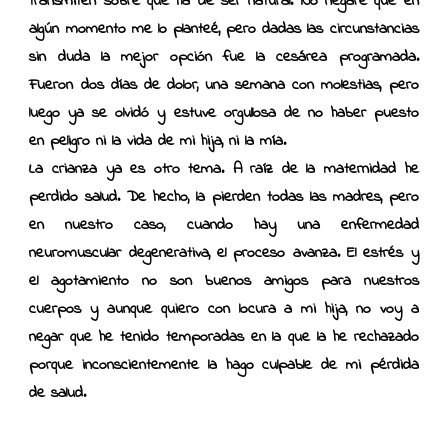
transmiten sobre que ha de ser natural. No negaré que en
algún momento me lo planteé, pero dadas las circunstancias
sin duda la mejor opción fue la cesárea programada.
Fueron dos días de dolor, una semana con molestias, pero
luego ya se olvidó y estuve orgullosa de no haber puesto
en peligro ni la vida de mi hija, ni la mía.
La crianza ya es otro tema. A raíz de la maternidad he
perdido salud. De hecho, la pierden todas las madres, pero
en nuestro caso, cuando hay una enfermedad
neuromuscular degenerativa, el proceso avanza. El estrés y
el agotamiento no son buenos amigos para nuestros
cuerpos y aunque quiero con locura a mi hija, no voy a
negar que he tenido temporadas en la que la he rechazado
porque inconscientemente la hago culpable de mi pérdida
de salud.