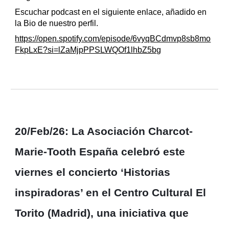
Escuchar podcast en el siguiente enlace, añadido en
la Bio de nuestro perfil.
https://open.spotify.com/episode/6vyqBCdmvp8sb8mo
FkpLxE?si=lZaMjpPPSLWQOf1lhbZ5bg
20/Feb/26: La Asociación Charcot-
Marie-Tooth España celebró este
viernes el concierto ‘Historias
inspiradoras’ en el Centro Cultural El
Torito (Madrid), una iniciativa que